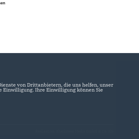
hen
enste von Drittanbietern, die uns helfen, unser
Einwilligung. Ihre Einwilligung können Sie
Realisation: Sharkness Media GmbH & Co. KG