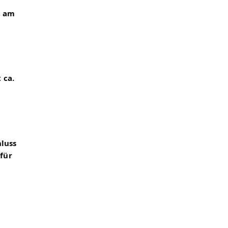
 am 
ca. 
uss 
ür 