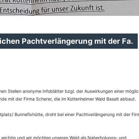
chen Pachtverlängerung mit der Fa.
nen Stellen anonyme Infoblätter bzgl. der Auswirkungen einer mögli
de mit der Firma Scherer, die im Kottenheimer Wald Basalt abbaut.
tplatz/ Bunnefixhütte, droht bei einer Pachtverlängerung mit der Fir
⠀⠀⠀⠀⠀⠀
 wichtig und wir möchten unseren Wald als Naherholungs- und